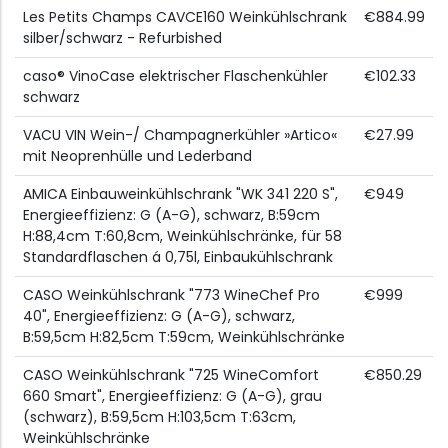
Les Petits Champs CAVCE160 Weinkühlschrank
€884.99
silber/schwarz - Refurbished
caso® VinoCase elektrischer Flaschenkühler
€102.33
schwarz
VACU VIN Wein-/ Champagnerkühler »Artico«
€27.99
mit Neoprenhülle und Lederband
AMICA Einbauweinkühlschrank "WK 341 220 S",
€949
Energieeffizienz: G (A-G), schwarz, B:59cm
H:88,4cm T:60,8cm, Weinkühlschränke, für 58
Standardflaschen á 0,75l, Einbaukühlschrank
CASO Weinkühlschrank "773 WineChef Pro
€999
40", Energieeffizienz: G (A-G), schwarz,
B:59,5cm H:82,5cm T:59cm, Weinkühlschränke
CASO Weinkühlschrank "725 WineComfort
€850.29
660 Smart", Energieeffizienz: G (A-G), grau
(schwarz), B:59,5cm H:103,5cm T:63cm,
Weinkühlschränke