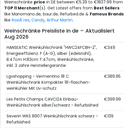
Weinschränke
price
in DE between €5.39 to €1837.99 from
TOP 11 Merchant
(s). Get Latest offers from
Best Sellers
like Manomano.de, baur.de, Refurbed.de &
Famous Brands
like
RosiÃ¨res
,
Candy
,
Arthur Martin
.
Weinschränke Preisliste in de – Aktualisiert
Aug 2026
HANSEATIC Weinkühlschrank "HWC24FCBH-2",
€349
Energieeffizienz: F (A-G), silber (edelstahl),
B:47cm H:83cm T:47cm, Weinkühlschränke,
inkl. 3 Jahre Herstellergarantie
Lgvshopping - Vermentino 18 C
€389.95
Weinkühlschrank Kompakter 18-flaschen-
weinkühler Mit Uv-schutz
Les Petits Champs CAVCI24 Einbau-
€399.99
Weinkühlschrank silber/schwarz - Refurbished
Severin WKS 8907 Weinkühlschrank schwarz -
€139
Refurbished