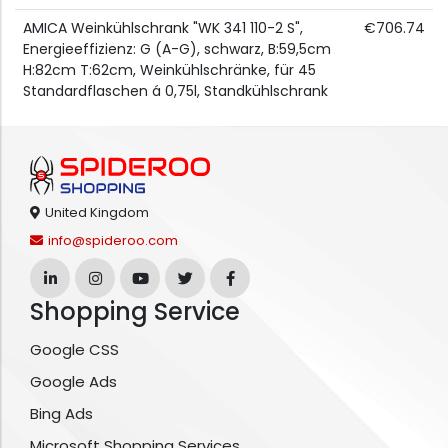
AMICA Weinkühlschrank "WK 341 110-2 S",
€706.74
Energieeffizienz: G (A-G), schwarz, B:59,5cm
H:82cm T:62cm, Weinkühlschränke, für 45
Standardflaschen á 0,75l, Standkühlschrank
United Kingdom
info@spideroo.com
Shopping Service
Google CSS
Google Ads
Bing Ads
Microsoft Shopping Services