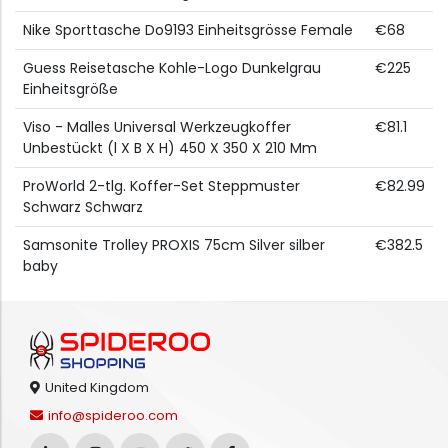
Nike Sporttasche Do9193 Einheitsgrösse Female
€68
Guess Reisetasche Kohle-Logo Dunkelgrau
€225
Einheitsgröße
Viso - Malles Universal Werkzeugkoffer
€81.1
Unbestückt (l X B X H) 450 X 350 X 210 Mm
ProWorld 2-tlg. Koffer-Set Steppmuster
€82.99
Schwarz Schwarz
Samsonite Trolley PROXIS 75cm Silver silber
€382.5
baby
United Kingdom
info@spideroo.com