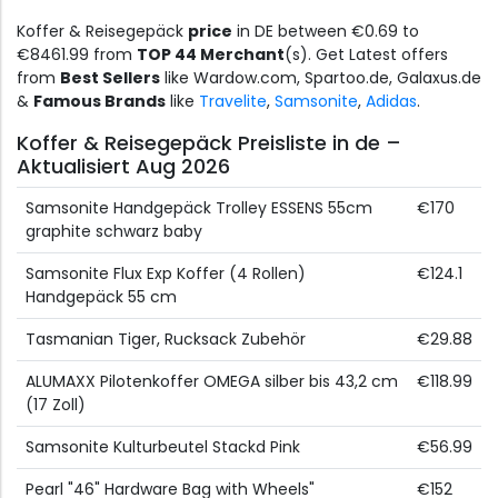
Koffer & Reisegepäck
price
in DE between €0.69 to
€8461.99 from
TOP 44 Merchant
(s). Get Latest offers
from
Best Sellers
like Wardow.com, Spartoo.de, Galaxus.de
&
Famous Brands
like
Travelite
,
Samsonite
,
Adidas
.
Koffer & Reisegepäck Preisliste in de –
Aktualisiert Aug 2026
Samsonite Handgepäck Trolley ESSENS 55cm
€170
graphite schwarz baby
Samsonite Flux Exp Koffer (4 Rollen)
€124.1
Handgepäck 55 cm
Tasmanian Tiger, Rucksack Zubehör
€29.88
ALUMAXX Pilotenkoffer OMEGA silber bis 43,2 cm
€118.99
(17 Zoll)
Samsonite Kulturbeutel Stackd Pink
€56.99
Pearl "46" Hardware Bag with Wheels"
€152