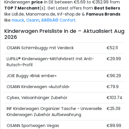
Kinderwagen
price
in DE between €5.69 to €352.99 from
TOP 7 Merchant
(s). Get Latest offers from
Best Sellers
like Lidl.de, Manomano.de, Inf-shop.de &
Famous Brands
like
Hauck
,
Osann
,
BÃ©bÃ© Confort
.
Kinderwagen Preisliste in de – Aktualisiert Aug
2026
OSANN Schirmbuggy mit Verdeck
€52.11
LUPILU® Kinderwagen-Mitfahrbrett mit Anti-
€29.99
Rutsch-Profil
JOIE Buggy »Brisk ember«
€96.29
OSANN Kinderwagen »AutoFold«
€79.9
Cybex, Veloanhänger Zubehör
€103.74
INF Kinderwagen Organizer Tasche - Universelle
€25.39
Kinderwagen Zubehör Aufbewahrung
OSANN Sportwagen Vegas
€89.99