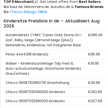
TOP 5 Merchant
(s). Get Latest offers from
Best Sellers
like baur.de, Manomano.de, Autodoc.de &
Famous Brands
like
Chicco
,
Babygo
,
Fillikid
.
Kindersitze Preisliste in de – Aktualisiert Aug
2026
Autokindersitz CYBEX "Cybex Gold, Sirona Gi i-
€396.46
size", Baby, beige (almond beige (plus)),
Materialmix, Kindersitze, mit integrierter Base
Petex 44441218 Kindersitz
€85.99
Walser - Kindersitzunterlage Tidy Fred Xl,
€19.95
Auto-schutzunterlage, Sitzschoner Kindersitz
Grau/schwarz
Chicco 06087102950710 Sitzerhöhung
€30.99
Chicco 05087030390000 Kindersitz
€262.99
Chicco 05087033390000 Kindersitz
€207.99