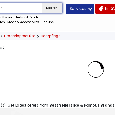
Services
Search
Ermäß
oftware
Elektronik & Foto
ten
Mode & Accessoires
Schuhe
Drogerieprodukte
Haarpflege
us
0
t
(s). Get Latest offers from
Best Sellers
like &
Famous Brands