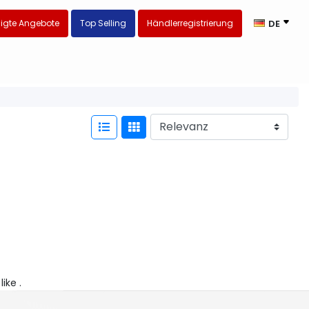
igte Angebote
Top Selling
Händlerregistrierung
DE
like .